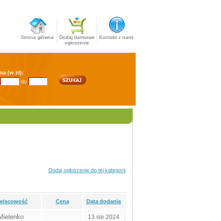
Strona główna
Dodaj darmowe
Kontakt z nami
ogłoszenie
na (w zł):
do
Dodaj ogłoszenie do tej kategorii
iejscowość
Cena
Data dodania
Mielenko
13 sie 2024