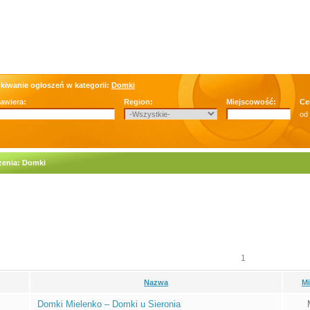
kiwanie ogłoszeń w kategorii:
Domki
zawiera:
Region:
Miejscowość:
Ce
od
zenia: Domki
1
Nazwa
M
Domki Mielenko – Domki u Sieronia