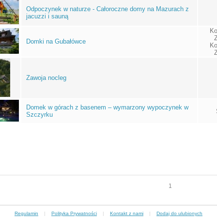
Odpoczynek w naturze - Całoroczne domy na Mazurach z
jacuzzi i sauną
Ko
Domki na Gubałówce
Ko
Zawoja nocleg
Domek w górach z basenem – wymarzony wypoczynek w
Szczyrku
1
Regulamin
|
Polityka Prywatności
|
Kontakt z nami
|
Dodaj do ulubionych