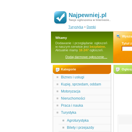
Najpewniej.pl
Twoje ogłoszenia w Internecie..
Turystyka
»
Domki
Wyszu
Witamy
Dodawanie i przeglądanie ogłoszeń
Tytuł 
w naszym serwisie jest
bezpłatne.
Aktualnie mamy
16 247
ogłoszeń.
Dodaj darmowe ogłoszenie…
Kategorie
Ogłos
Biznes i usługi
Kupię, sprzedam, oddam
Motoryzacja
Nieruchomości
Praca i nauka
Turystyka
Agroturystyka
Bilety i przejazdy