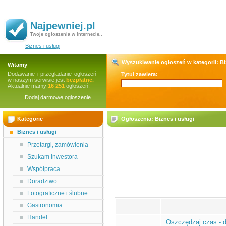
Najpewniej.pl
Twoje ogłoszenia w Internecie..
Biznes i usługi
Wyszukiwanie ogłoszeń w kategorii:
Bi
Witamy
Dodawanie i przeglądanie ogłoszeń
Tytuł zawiera:
w naszym serwisie jest
bezpłatne.
Aktualnie mamy
16 251
ogłoszeń.
Dodaj darmowe ogłoszenie…
Kategorie
Ogłoszenia: Biznes i usługi
Biznes i usługi
Przetargi, zamówienia
Szukam Inwestora
Współpraca
Doradztwo
Fotograficzne i ślubne
Gastronomia
Handel
Oszczędzaj czas - d