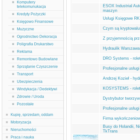
Komputery
ESOX Industrial Auto
telekomunukacja
maszyn
Kredyty Pożyczki
Usługi Księgowe R
Księgowo Finansowe
Czym są kryptowalu
Muzyczne
Ogrodnictwo Dekoracja
Z przyjemnością pr
Poligrafia Drukarstwo
Hydraulik Warszawa
Reklama
DRO Systems - rolet
Remontowo Budowlane
Sprzątanie Czyszczenie
Profesjonalne usług
Transport
Andrzej Kozieł - hy
Ubezpieczenia
KOSYSTEMS - rolety
Windykacja / Dedektywi
Zdrowie / Uroda
Dystrybutor tworz
Pozostałe
Profesjonalne usług
Kupię, sprzedam, oddam
Firma wykończeniow
Motoryzacja
Busy do Holandii, Ni
Nieruchomości
TkTrans
Praca i nauka