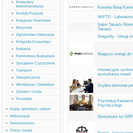
Komputery
telekomunukacja
Kornelia Rataj Korne
Kredyty Pożyczki
NAFTO - Laboratori
Księgowo Finansowe
Salon Tatuażu Ronin 
Muzyczne
Tatuażu
Ogrodnictwo Dekoracja
Dragonfly - Usługi 
Poligrafia Drukarstwo
Reklama
Magazyn energii do f
Remontowo Budowlane
Sprzątanie Czyszczenie
Innowacyjne system
Transport
dystrybutora marek
Ubezpieczenia
Windykacja / Dedektywi
Szybka darmowa poż
Zdrowie / Uroda
Pozostałe
Psycholog Katowice 
Psychicznego
Kupię, sprzedam, oddam
Motoryzacja
Dystrybutor rur GRP 
Nieruchomości
Praca i nauka
Pomet - konstruowa