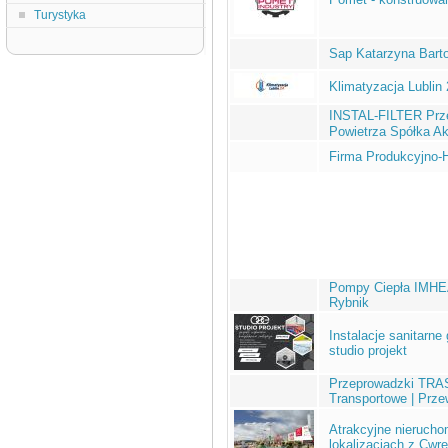
Turystyka
Sap Katarzyna Barto
Klimatyzacja Lublin 
INSTAL-FILTER Pr
Powietrza Spółka A
Firma Produkcyjno-H
Pompy Ciepła IMHEAT
Rybnik
Instalacje sanitarne
studio projekt
Przeprowadzki TRAS
Transportowe | Prz
Atrakcyjne nierucho
lokalizacjach z Cwre