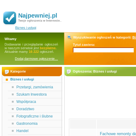
Najpewniej.pl
Twoje ogłoszenia w Internecie..
Biznes i usługi
Wyszukiwanie ogłoszeń w kategorii:
Bi
Witamy
Dodawanie i przeglądanie ogłoszeń
Tytuł zawiera:
w naszym serwisie jest
bezpłatne.
Aktualnie mamy
16 222
ogłoszeń.
Dodaj darmowe ogłoszenie…
Kategorie
Ogłoszenia: Biznes i usługi
Biznes i usługi
Przetargi, zamówienia
Szukam Inwestora
Współpraca
Doradztwo
Fotograficzne i ślubne
Gastronomia
Handel
Fachowe remonty d