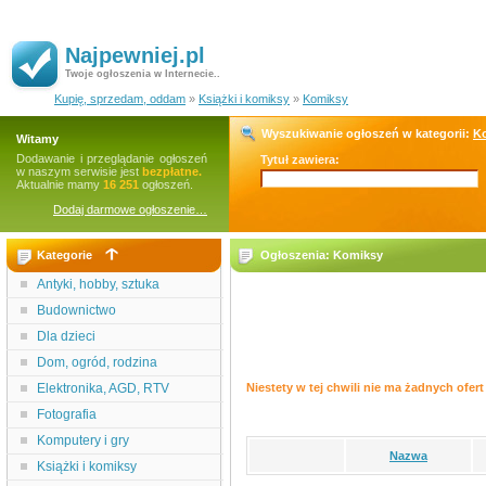
Najpewniej.pl
Twoje ogłoszenia w Internecie..
Kupię, sprzedam, oddam
»
Książki i komiksy
»
Komiksy
Wyszukiwanie ogłoszeń w kategorii:
K
Witamy
Dodawanie i przeglądanie ogłoszeń
Tytuł zawiera:
w naszym serwisie jest
bezpłatne.
Aktualnie mamy
16 251
ogłoszeń.
Dodaj darmowe ogłoszenie…
Kategorie
Ogłoszenia: Komiksy
Antyki, hobby, sztuka
Budownictwo
Dla dzieci
Dom, ogród, rodzina
Elektronika, AGD, RTV
Niestety w tej chwili nie ma żadnych ofert 
Fotografia
Komputery i gry
Nazwa
Książki i komiksy