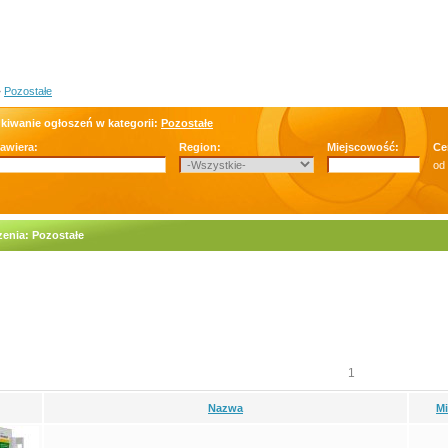
»
Pozostałe
kiwanie ogłoszeń w kategorii:
Pozostałe
zawiera:
Region:
Miejscowość:
Ce
od
enia: Pozostałe
1
Nazwa
M