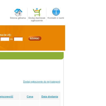
Strona główna
Dodaj darmowe
Kontakt z nami
ogłoszenie
na (w zł):
do
Dodaj ogłoszenie do tej kategorii
iejscowość
Cena
Data dodania