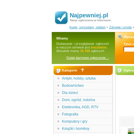
Najpewniej.pl
Twoje ogłoszenia w Internecie..
Kupię, sprzedam, oddam
»
Zdrowie i uroda
Wyszu
Witamy
Dodawanie i przeglądanie ogłoszeń
Tytuł 
w naszym serwisie jest
bezpłatne.
Aktualnie mamy
16 258
ogłoszeń.
Dodaj darmowe ogłoszenie…
Kategorie
Ogłosz
Antyki, hobby, sztuka
Budownictwo
Dla dzieci
Dom, ogród, rodzina
Elektronika, AGD, RTV
Fotografia
Komputery i gry
Książki i komiksy