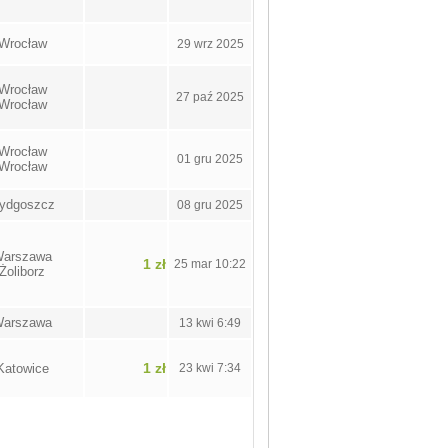
Wrocław
29 wrz 2025
Wrocław
27 paź 2025
Wrocław
Wrocław
01 gru 2025
Wrocław
ydgoszcz
08 gru 2025
arszawa
1 zł
25 mar 10:22
Żoliborz
arszawa
13 kwi 6:49
1 zł
Katowice
23 kwi 7:34