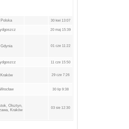
Polska
30 kwi 13:07
ydgoszcz
20 maj 15:39
Gdynia
01 cze 11:22
ydgoszcz
11 cze 15:50
Kraków
29 cze 7:26
Wrocław
30 lip 9:38
stok, Olsztyn,
03 sie 12:30
zawa, Kraków