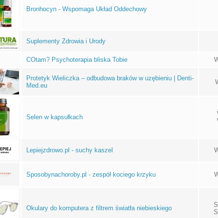
Bronhocyn - Wspomaga Układ Oddechowy
Suplementy Zdrowia i Urody
COtam? Psychoterapia bliska Tobie
W
Protetyk Wieliczka – odbudowa braków w uzębieniu | Denti-
Med.eu
Selen w kapsułkach
Lepiejzdrowo.pl - suchy kaszel
W
Sposobynachoroby.pl - zespół kociego krzyku
W
S
Okulary do komputera z filtrem światła niebieskiego
S