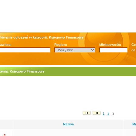
kiwanie ogłoszeń w kategorii:
Księgowo Finansowe
zawiera:
Region:
Miejscowość:
Ce
od
zenia: Księgowo Finansowe
1
2
3
Nazwa
M