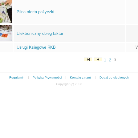
Pilna oferta pożyczki
Elektroniczny obieg faktur
Usługi Księgowe RKB
W
1
2
3
Regulamin
|
Polityka Prywatności
|
Kontakt z nami
|
Dodaj do ulubionych
Copyright (c) 2008