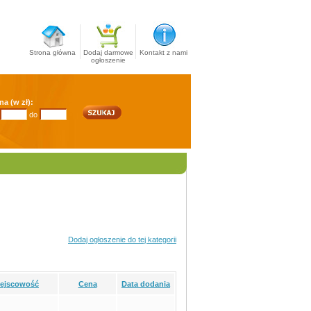
Strona główna
Dodaj darmowe
Kontakt z nami
ogłoszenie
na (w zł):
do
Dodaj ogłoszenie do tej kategorii
iejscowość
Cena
Data dodania