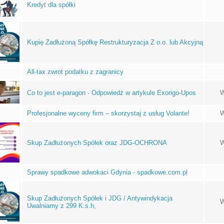
Kredyt dla spółki
Kupię Zadłużoną Spółkę Restrukturyzacja Z o.o. lub Akcyjną
All-tax zwrot podatku z zagranicy
Co to jest e-paragon - Odpowiedź w artykule Exorigo-Upos
W
Profesjonalne wyceny firm – skorzystaj z usług Volante!
W
Skup Zadłużonych Spółek oraz JDG-OCHRONA
W
Sprawy spadkowe adwokaci Gdynia - spadkowe.com.pl
Skup Zadłużonych Spółek i JDG / Antywindykacja
W
Uwalniamy z 299 K.s.h,