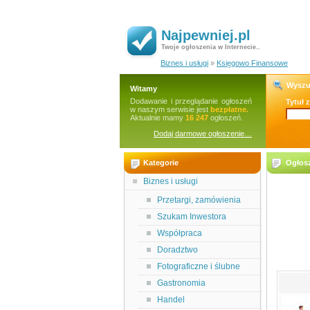
Najpewniej.pl
Twoje ogłoszenia w Internecie..
Biznes i usługi
»
Księgowo Finansowe
Wyszu
Witamy
Dodawanie i przeglądanie ogłoszeń
Tytuł 
w naszym serwisie jest
bezpłatne.
Aktualnie mamy
16 247
ogłoszeń.
Dodaj darmowe ogłoszenie…
Kategorie
Ogłos
Biznes i usługi
Przetargi, zamówienia
Szukam Inwestora
Współpraca
Doradztwo
Fotograficzne i ślubne
Gastronomia
Handel