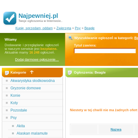
Najpewniej.pl
Twoje ogłoszenia w Internecie..
Kupię, sprzedam, oddam
»
Zwierzęta
»
Psy
»
Beagle
Wyszukiwanie ogłoszeń w kategorii:
Be
Witamy
Dodawanie i przeglądanie ogłoszeń
Tytuł zawiera:
w naszym serwisie jest
bezpłatne.
Aktualnie mamy
16 248
ogłoszeń.
Dodaj darmowe ogłoszenie…
Kategorie
Ogłoszenia: Beagle
Akwarystyka słodkowodna
Gryzonie domowe
Konie
Koty
Pozostałe
Niestety w tej chwili nie ma żadnych ofert 
Psy
Akita
Nazwa
Alaskan malamute