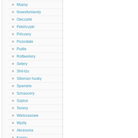
Mopsy
Nowofunlandy
Owczarki
Pekińczyki
Pińczery
Pozostałe
Pudle
Rottweilery
Setery
Shit-tzu
Siberian husky
Spaniele
Sznaucery
Szpice
Teriery
Wielorasowe
Wyżły
Akcesoria
Karmy