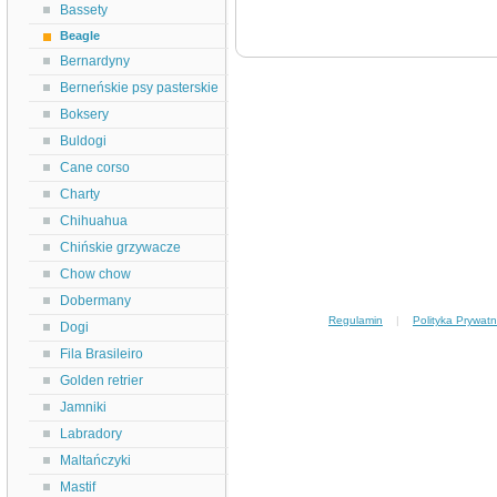
Bassety
Beagle
Bernardyny
Berneńskie psy pasterskie
Boksery
Buldogi
Cane corso
Charty
Chihuahua
Chińskie grzywacze
Chow chow
Dobermany
Regulamin
|
Polityka Prywatn
Dogi
Fila Brasileiro
Golden retrier
Jamniki
Labradory
Maltańczyki
Mastif