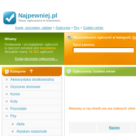
Najpewniej.pl
Twoje ogłoszenia w Internecie..
Kupię, sprzedam, oddam
»
Zwierzęta
»
Psy
»
Golden retrier
Wyszukiwanie ogłoszeń w kategorii:
Go
Witamy
Dodawanie i przeglądanie ogłoszeń
Tytuł zawiera:
w naszym serwisie jest
bezpłatne.
Aktualnie mamy
16 251
ogłoszeń.
Dodaj darmowe ogłoszenie…
Kategorie
Ogłoszenia: Golden retrier
Akwarystyka słodkowodna
Gryzonie domowe
Konie
Koty
Pozostałe
Niestety w tej chwili nie ma żadnych ofert 
Psy
Akita
Nazwa
Alaskan malamute