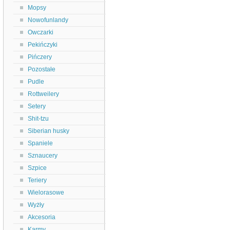
Mopsy
Nowofunlandy
Owczarki
Pekińczyki
Pińczery
Pozostałe
Pudle
Rottweilery
Setery
Shit-tzu
Siberian husky
Spaniele
Sznaucery
Szpice
Teriery
Wielorasowe
Wyżły
Akcesoria
Karmy