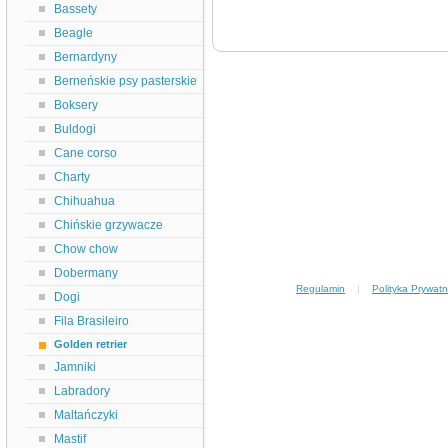
Bassety
Beagle
Bernardyny
Berneńskie psy pasterskie
Boksery
Buldogi
Cane corso
Charty
Chihuahua
Chińskie grzywacze
Chow chow
Dobermany
Regulamin
|
Polityka Prywatn
Dogi
Fila Brasileiro
Golden retrier
Jamniki
Labradory
Maltańczyki
Mastif