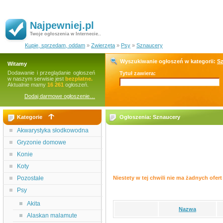
Najpewniej.pl
Twoje ogłoszenia w Internecie..
Kupię, sprzedam, oddam
»
Zwierzęta
»
Psy
»
Sznaucery
Wyszukiwanie ogłoszeń w kategorii:
S
Witamy
Dodawanie i przeglądanie ogłoszeń
Tytuł zawiera:
w naszym serwisie jest
bezpłatne.
Aktualnie mamy
16 261
ogłoszeń.
Dodaj darmowe ogłoszenie…
Kategorie
Ogłoszenia: Sznaucery
Akwarystyka słodkowodna
Gryzonie domowe
Konie
Koty
Pozostałe
Niestety w tej chwili nie ma żadnych ofert 
Psy
Akita
Nazwa
Alaskan malamute