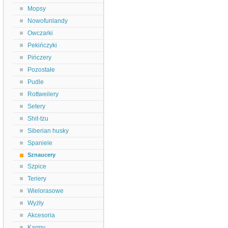
Mopsy
Nowofunlandy
Owczarki
Pekińczyki
Pińczery
Pozostałe
Pudle
Rottweilery
Setery
Shit-tzu
Siberian husky
Spaniele
Sznaucery
Szpice
Teriery
Wielorasowe
Wyżły
Akcesoria
Karmy