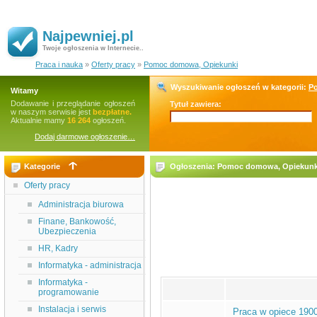
Najpewniej.pl
Twoje ogłoszenia w Internecie..
Praca i nauka
»
Oferty pracy
»
Pomoc domowa, Opiekunki
Wyszukiwanie ogłoszeń w kategorii:
P
Witamy
Dodawanie i przeglądanie ogłoszeń
Tytuł zawiera:
w naszym serwisie jest
bezpłatne.
Aktualnie mamy
16 264
ogłoszeń.
Dodaj darmowe ogłoszenie…
Kategorie
Ogłoszenia: Pomoc domowa, Opiekunk
Oferty pracy
Administracja biurowa
Finane, Bankowość,
Ubezpieczenia
HR, Kadry
Informatyka - administracja
Informatyka -
programowanie
Instalacja i serwis
Praca w opiece 1900