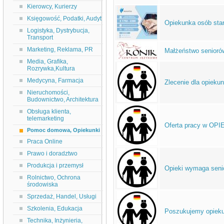
Kierowcy, Kurierzy
Księgowość, Podatki, Audyt
Opiekunka osób sta
Logistyka, Dystrybucja,
Transport
Marketing, Reklama, PR
Małżeństwo seniorów
Media, Grafika,
Rozrywka,Kultura
Medycyna, Farmacja
Zlecenie dla opieku
Nieruchomości,
Budownictwo, Architektura
Obsługa klienta,
telemarketing
Oferta pracy w OPI
Pomoc domowa, Opiekunki
Praca Online
Prawo i doradztwo
Produkcja i przemysł
Opieki wymaga senio
Rolnictwo, Ochrona
środowiska
Sprzedaż, Handel, Usługi
Szkolenia, Edukacja
Poszukujemy opiekun
Technika, Inżynieria,