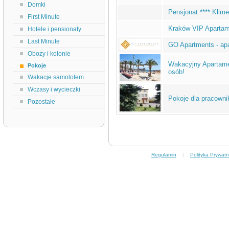
Domki
Pensjonat **** Klim
First Minute
Kraków VIP Apartam
Hotele i pensionaty
Last Minute
GO Apartments - ap
Obozy i kolonie
Wakacyjny Apartame
Pokoje
osób!
Wakacje samolotem
Wczasy i wycieczki
Pokoje dla pracown
Pozostałe
Regulamin
|
Polityka Prywatn