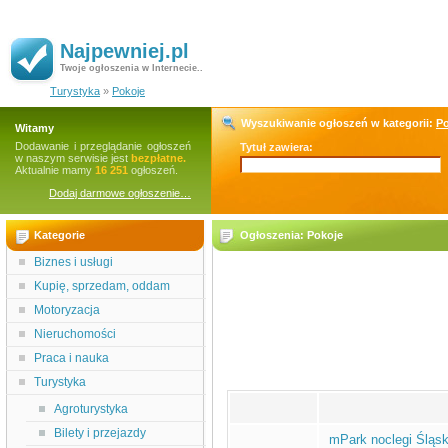
Najpewniej.pl
Twoje ogłoszenia w Internecie..
Turystyka
»
Pokoje
Wyszukiwanie ogłoszeń w kategorii:
Po
Witamy
Dodawanie i przeglądanie ogłoszeń
Tytuł zawiera:
w naszym serwisie jest
bezpłatne.
Aktualnie mamy
16 251
ogłoszeń.
Dodaj darmowe ogłoszenie…
Kategorie
Ogłoszenia: Pokoje
Biznes i usługi
Kupię, sprzedam, oddam
Motoryzacja
Nieruchomości
Praca i nauka
Turystyka
Agroturystyka
Bilety i przejazdy
mPark noclegi Śląs