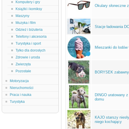
Komputery i gry
Okulary słoneczne z
Książki i komiksy
Maszyny
Muzyka i film
Stacje ładowania D
Odzież i biżuteria
Telefony i akcesoria
Turystyka i sport
Mieszanki do lodów 
Tylko dla dorosłych
Zdrowie i uroda
Zwierzęta
Pozostałe
BORYSEK zabawny 
Motoryzacja
Nieruchomości
Praca i nauka
DINGO uratowany z 
domu
Turystyka
KAJO starszy niesły
niego kochający