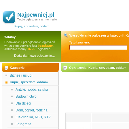
Najpewniej.pl
Twoje ogłoszenia w Internecie..
Kupię, sprzedam, oddam
Wyszukiwanie ogłoszeń w kategorii:
Ku
Witamy
Dodawanie i przeglądanie ogłoszeń
Tytuł zawiera:
w naszym serwisie jest
bezpłatne.
Aktualnie mamy
16 251
ogłoszeń.
Dodaj darmowe ogłoszenie…
Kategorie
Ogłoszenia: Kupię, sprzedam, oddam
Biznes i usługi
Kupię, sprzedam, oddam
Antyki, hobby, sztuka
Budownictwo
Dla dzieci
Dom, ogród, rodzina
Elektronika, AGD, RTV
Fotografia