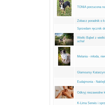
TONIA porzucona na
Zobacz poradnik o k
Sprzedam ręcznik do
Wielki Bąbel z wiel
ucha!
Melania - młoda, nie
Glamoursy Katarzy
Eudajmonia - Naklejk
Odkryj niezawodne 
K-Lima Serwis i spr