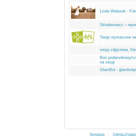
Linda Walasek - Fot
Skinderowicz – repo
Twoje wymarzone wee
sesja zdjęciowa, fot
Bon podarunkowy/vo
na sesję
GlamBot - glambotpr
Regulamin
|
Polityka Prywatn