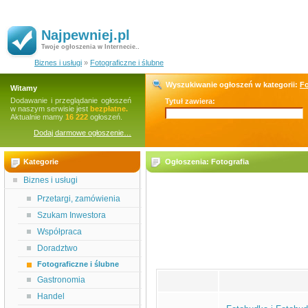
Najpewniej.pl
Twoje ogłoszenia w Internecie..
Biznes i usługi
»
Fotograficzne i ślubne
Wyszukiwanie ogłoszeń w kategorii:
Fo
Witamy
Dodawanie i przeglądanie ogłoszeń
Tytuł zawiera:
w naszym serwisie jest
bezpłatne.
Aktualnie mamy
16 222
ogłoszeń.
Dodaj darmowe ogłoszenie…
Kategorie
Ogłoszenia: Fotografia
Biznes i usługi
Przetargi, zamówienia
Szukam Inwestora
Współpraca
Doradztwo
Fotograficzne i ślubne
Gastronomia
Handel