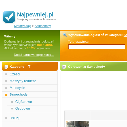
Najpewniej.pl
Twoje ogłoszenia w Internecie..
Motoryzacja
»
Samochody
Wyszukiwanie ogłoszeń w kategorii:
S
Witamy
Dodawanie i przeglądanie ogłoszeń
Tytuł zawiera:
w naszym serwisie jest
bezpłatne.
Aktualnie mamy
16 258
ogłoszeń.
Dodaj darmowe ogłoszenie…
Kategorie
Ogłoszenia: Samochody
Częsci
Maszyny rolnicze
Motocykle
Samochody
Ciężarowe
Osobowe
Usługi