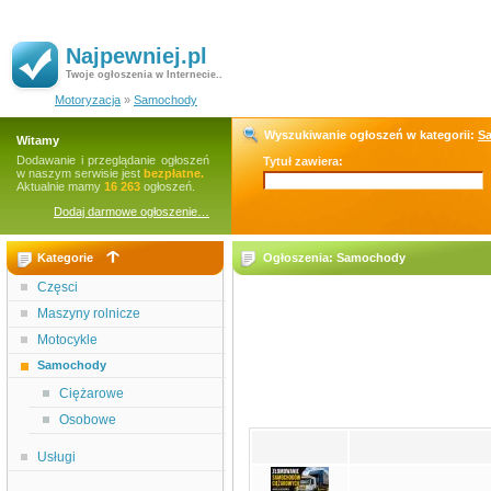
Najpewniej.pl
Twoje ogłoszenia w Internecie..
Motoryzacja
»
Samochody
Wyszukiwanie ogłoszeń w kategorii:
S
Witamy
Dodawanie i przeglądanie ogłoszeń
Tytuł zawiera:
w naszym serwisie jest
bezpłatne.
Aktualnie mamy
16 263
ogłoszeń.
Dodaj darmowe ogłoszenie…
Kategorie
Ogłoszenia: Samochody
Częsci
Maszyny rolnicze
Motocykle
Samochody
Ciężarowe
Osobowe
Usługi