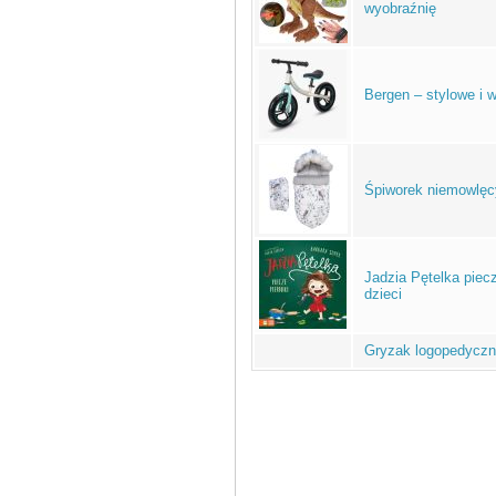
wyobraźnię
Bergen – stylowe i 
Śpiworek niemowlęc
Jadzia Pętelka piecz
dzieci
Gryzak logopedyczny