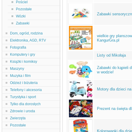
Pościel
Pozostałe
Zabawki sensorycz
Wózki
Zabawki
Dom, ogród, rodzina
wielkie gry plansz
KangurGra.pl
Elektronika, AGD, RTV
Fotografia
Komputery i gry
Listy od Mikołaja
Książki i komiksy
Zabawki do kąpieli 
Maszyny
w wodzie!
Muzyka i film
Odzież i biżuteria
Motory dla dzieci n
Telefony i akcesoria
Turystyka i sport
Tylko dla dorosłych
Prezent na święta dl
Zdrowie i uroda
Zwierzęta
Pozostałe
Kolorowanki dla dzie