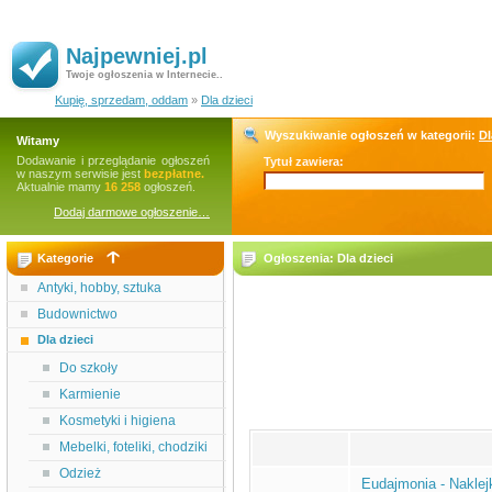
Najpewniej.pl
Twoje ogłoszenia w Internecie..
Kupię, sprzedam, oddam
»
Dla dzieci
Wyszukiwanie ogłoszeń w kategorii:
Dl
Witamy
Dodawanie i przeglądanie ogłoszeń
Tytuł zawiera:
w naszym serwisie jest
bezpłatne.
Aktualnie mamy
16 258
ogłoszeń.
Dodaj darmowe ogłoszenie…
Kategorie
Ogłoszenia: Dla dzieci
Antyki, hobby, sztuka
Budownictwo
Dla dzieci
Do szkoły
Karmienie
Kosmetyki i higiena
Mebelki, foteliki, chodziki
Odzież
Eudajmonia - Naklejk