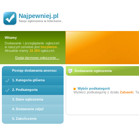
Najpewniej.pl
Twoje ogłoszenia w Internecie..
Witamy
Dodawanie i przeglądanie ogłoszeń
w naszym serwisie jest
bezpłatne.
Aktualnie mamy
16 264
ogłoszeń.
Dodaj darmowe ogłoszenie…
Postęp dodawania anonsu:
Dodawanie ogłoszenia
1. Kategoria główna
Wybór podkategorii
2. Podkategoria
Wybierz podkategorię z działu
Zabawki
. T
3. Dane ogłoszenia
4. Dodawanie zdjęć
5. Zakończenie