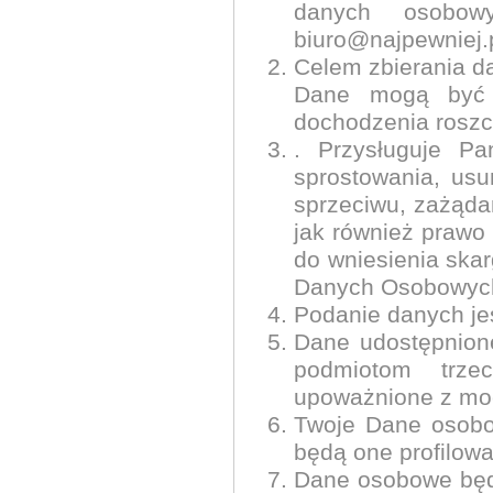
danych osobow
biuro@najpewniej.
Celem zbierania da
Dane mogą być r
dochodzenia roszcz
. Przysługuje Pa
sprostowania, usu
sprzeciwu, zażąda
jak również prawo
do wniesienia ska
Danych Osobowyc
Podanie danych jes
Dane udostępnione
podmiotom trze
upoważnione z mo
Twoje Dane osobo
będą one profilow
Dane osobowe będ