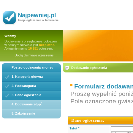
Najpewniej.pl
Twoje ogłoszenia w Internecie..
Witamy
Dodawanie i przeglądanie ogłoszeń
w naszym serwisie jest
bezpłatne.
Aktualnie mamy
16 251
ogłoszeń.
Dodaj darmowe ogłoszenie…
Postęp dodawania anonsu:
Dodawanie ogłoszenia
1. Kategoria główna
Formularz dodawani
2. Podkategoria
Proszę wypełnić poniż
3. Dane ogłoszenia
Pola oznaczone gwi
4. Dodawanie zdjęć
5. Zakończenie
Dane ogłoszenia:
Tytuł *