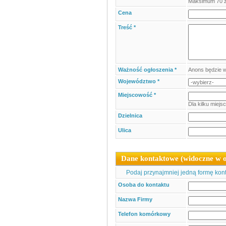
Maksimum 70 
Cena
Treść *
Ważność ogłoszenia *
Anons będzie w
Województwo *
Miejscowość *
Dla kilku miejs
Dzielnica
Ulica
Dane kontaktowe (widoczne w o
Podaj przynajmniej jedną formę konta
Osoba do kontaktu
Nazwa Firmy
Telefon komórkowy