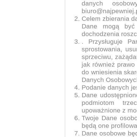
danych osobow
biuro@najpewniej.
Celem zbierania da
Dane mogą być r
dochodzenia roszcz
. Przysługuje Pa
sprostowania, usu
sprzeciwu, zażąda
jak również prawo
do wniesienia ska
Danych Osobowyc
Podanie danych jes
Dane udostępnione
podmiotom trze
upoważnione z mo
Twoje Dane osobo
będą one profilow
Dane osobowe będ