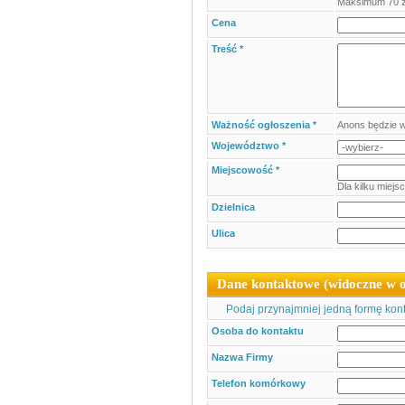
Maksimum 70 
Cena
Treść *
Ważność ogłoszenia *
Anons będzie w
Województwo *
Miejscowość *
Dla kilku miejs
Dzielnica
Ulica
Dane kontaktowe (widoczne w o
Podaj przynajmniej jedną formę konta
Osoba do kontaktu
Nazwa Firmy
Telefon komórkowy