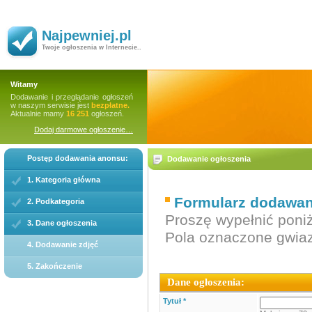
Najpewniej.pl
Twoje ogłoszenia w Internecie..
Witamy
Dodawanie i przeglądanie ogłoszeń
w naszym serwisie jest
bezpłatne.
Aktualnie mamy
16 251
ogłoszeń.
Dodaj darmowe ogłoszenie…
Postęp dodawania anonsu:
Dodawanie ogłoszenia
1. Kategoria główna
Formularz dodawani
2. Podkategoria
Proszę wypełnić poniż
3. Dane ogłoszenia
Pola oznaczone gwi
4. Dodawanie zdjęć
5. Zakończenie
Dane ogłoszenia:
Tytuł *