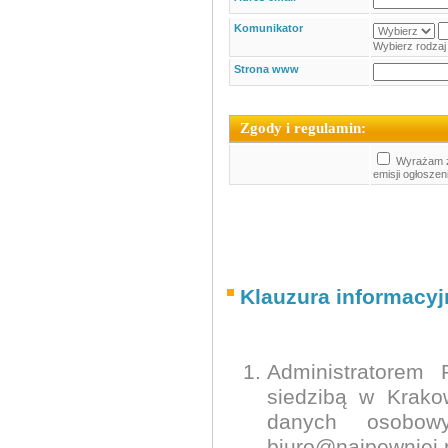
Komunikator
Wybierz rodzaj 
Strona www
Zgody i regulamin:
Wyrażam z
emisji ogłoszen
Klauzura informacy
Administratorem
siedzibą w Krako
danych osobow
biuro@najpewniej.