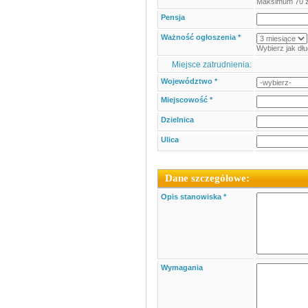
Maksimum 70 
Pensja
Ważność ogłoszenia *
Wybierz jak dł
Miejsce zatrudnienia:
Województwo *
Miejscowość *
Dzielnica
Ulica
Dane szczegółowe:
Opis stanowiska *
Wymagania