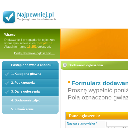
Najpewniej.pl
Twoje ogłoszenia w Internecie..
Witamy
Dodawanie i przeglądanie ogłoszeń
w naszym serwisie jest
bezpłatne.
Aktualnie mamy
16 251
ogłoszeń.
Dodaj darmowe ogłoszenie…
Postęp dodawania anonsu:
Dodawanie ogłoszenia
1. Kategoria główna
Formularz dodawani
2. Podkategoria
Proszę wypełnić poniż
3. Dane ogłoszenia
Pola oznaczone gwi
4. Dodawanie zdjęć
5. Zakończenie
Dane ogłoszenia:
Nazwa stanowiska *