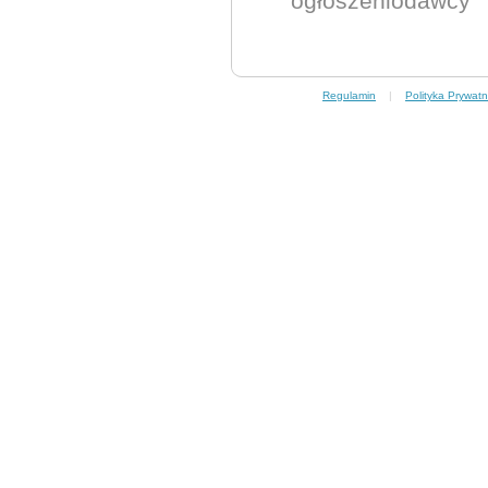
ogłoszeniodawcy
Regulamin
|
Polityka Prywatn