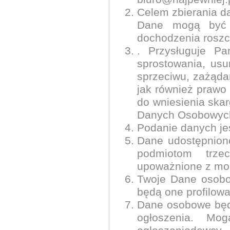
Celem zbierania da
Dane mogą być r
dochodzenia roszcz
. Przysługuje Pa
sprostowania, usu
sprzeciwu, zażąda
jak również prawo
do wniesienia ska
Danych Osobowyc
Podanie danych jes
Dane udostępnione
podmiotom trze
upoważnione z mo
Twoje Dane osobo
będą one profilow
Dane osobowe będ
ogłoszenia. Mo