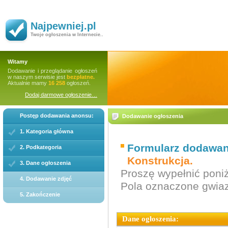
Najpewniej.pl
Twoje ogłoszenia w Internecie..
Witamy
Dodawanie i przeglądanie ogłoszeń
w naszym serwisie jest
bezpłatne.
Aktualnie mamy
16 258
ogłoszeń.
Dodaj darmowe ogłoszenie…
Postęp dodawania anonsu:
Dodawanie ogłoszenia
1. Kategoria główna
Formularz dodawani
2. Podkategoria
Konstrukcja.
3. Dane ogłoszenia
Proszę wypełnić poniż
4. Dodawanie zdjęć
Pola oznaczone gwi
5. Zakończenie
Dane ogłoszenia: