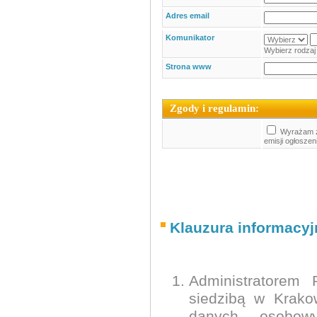
Adres email
Komunikator
Wybierz rodzaj 
Strona www
Zgody i regulamin:
Wyrażam z
emisji ogłoszen
Klauzura informacy
Administratorem
siedzibą w Krako
danych osobow