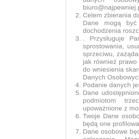
biuro@najpewniej.
Celem zbierania da
Dane mogą być r
dochodzenia roszcz
. Przysługuje Pa
sprostowania, usu
sprzeciwu, zażąda
jak również prawo
do wniesienia ska
Danych Osobowyc
Podanie danych jes
Dane udostępnione
podmiotom trze
upoważnione z mo
Twoje Dane osobo
będą one profilow
Dane osobowe będ